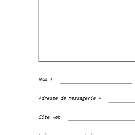
D
E
L
’
A
R
T
Nom
*
I
C
Adresse de messagerie
*
L
Site web
E