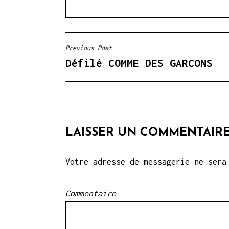
Previous Post
N
Défilé COMME DES GARCONS
A
V
I
G
LAISSER UN COMMENTAIR
A
Votre adresse de messagerie ne sera
T
I
Commentaire
O
N