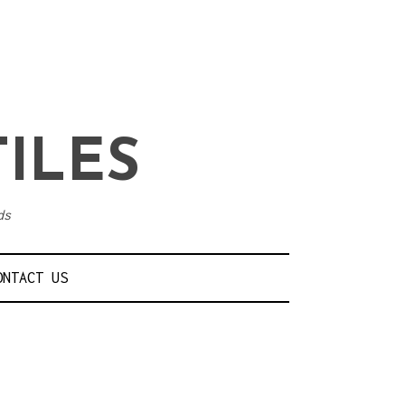
TILES
ds
ONTACT US